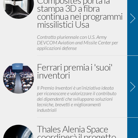
Composites porta la
stampa 3D a fibra
continua nei programmi
missilistici Usa
Contratto pluriennale con U.S. Army
DEVCOM Aviation and Missile Center per
applicazioni defense
Ferrari premia i 'suoi'
inventori
Il Premio Inventori è un’iniziativa ideata
per riconoscere e valorizzare il contributo
dei dipendenti che sviluppano soluzioni
tecniche, brevetti e miglioramenti
industriali
Thales Alenia Space
coordinerà il progetto