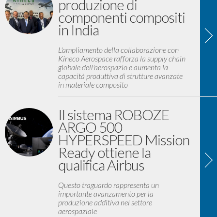
produzione di
componenti compositi
in India
L'ampliamento della collaborazione con
Kineco Aerospace rafforza la supply chain
globale dell'aerospazio e aumenta la
capacità produttiva di strutture avanzate
in materiale composito
Il sistema ROBOZE
ARGO 500
HYPERSPEED Mission
Ready ottiene la
qualifica Airbus
Questo traguardo rappresenta un
importante avanzamento per la
produzione additiva nel settore
aerospaziale