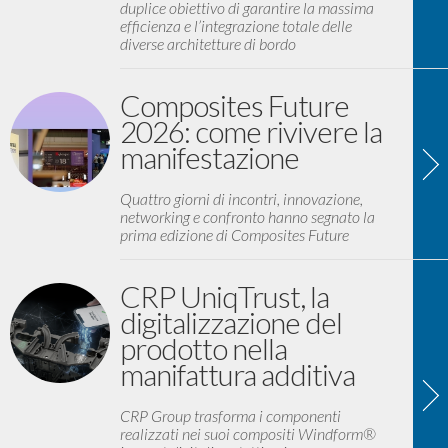
duplice obiettivo di garantire la massima
efficienza e l’integrazione totale delle
diverse architetture di bordo
Composites Future
2026: come rivivere la
manifestazione
Quattro giorni di incontri, innovazione,
networking e confronto hanno segnato la
prima edizione di Composites Future
CRP UniqTrust, la
digitalizzazione del
prodotto nella
manifattura additiva
CRP Group trasforma i componenti
realizzati nei suoi compositi Windform®