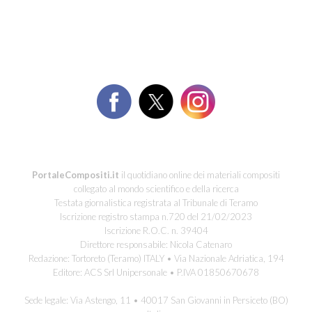
PortaleCompositi.it
il quotidiano online dei materiali compositi
collegato al mondo scientifico e della ricerca
Testata giornalistica registrata al Tribunale di Teramo
Iscrizione registro stampa n.720 del 21/02/2023
Iscrizione R.O.C. n. 39404
Direttore responsabile: Nicola Catenaro
Redazione: Tortoreto (Teramo) ITALY • Via Nazionale Adriatica, 194
Editore: ACS Srl Unipersonale • P.IVA 01850670678
Sede legale: Via Astengo, 11 • 40017 San Giovanni in Persiceto (BO)