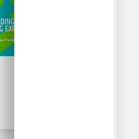
&
MECAM (Middle East
Composites &
Advanced Materials)
Expo 2026