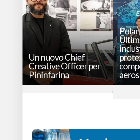
Polar
Ultim
indus
Un nuovo Chief
prote
Creative Officer per
compo
Pininfarina
aeros