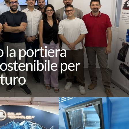
 la portiera
sostenibile per
uturo