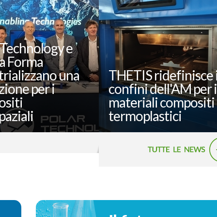
 Technology e
a Forma
trializzano una
THETIS ridefinisce 
zione per i
confini dell'AM per i
siti
materiali compositi
paziali
termoplastici