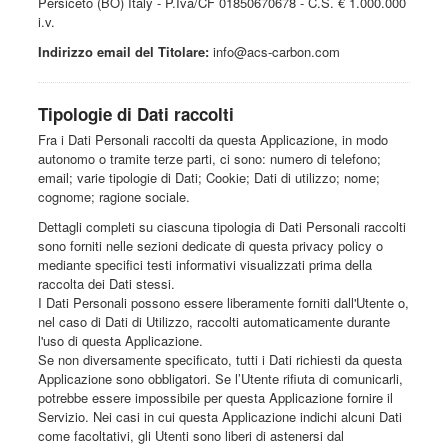
Persiceto (BO) Italy - P.Iva/CF 01850670678 - C.S. € 1.000.000
i.v.
Indirizzo email del Titolare:
info@acs-carbon.com
Tipologie di Dati raccolti
Fra i Dati Personali raccolti da questa Applicazione, in modo
autonomo o tramite terze parti, ci sono: numero di telefono;
email; varie tipologie di Dati; Cookie; Dati di utilizzo; nome;
cognome; ragione sociale.
Dettagli completi su ciascuna tipologia di Dati Personali raccolti
sono forniti nelle sezioni dedicate di questa privacy policy o
mediante specifici testi informativi visualizzati prima della
raccolta dei Dati stessi.
I Dati Personali possono essere liberamente forniti dall'Utente o,
nel caso di Dati di Utilizzo, raccolti automaticamente durante
l'uso di questa Applicazione.
Se non diversamente specificato, tutti i Dati richiesti da questa
Applicazione sono obbligatori. Se l’Utente rifiuta di comunicarli,
potrebbe essere impossibile per questa Applicazione fornire il
Servizio. Nei casi in cui questa Applicazione indichi alcuni Dati
come facoltativi, gli Utenti sono liberi di astenersi dal