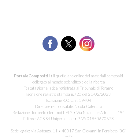
PortaleCompositi.it
il quotidiano online dei materiali compositi
collegato al mondo scientifico e della ricerca
Testata giornalistica registrata al Tribunale di Teramo
Iscrizione registro stampa n.720 del 21/02/2023
Iscrizione R.O.C. n. 39404
Direttore responsabile: Nicola Catenaro
Redazione: Tortoreto (Teramo) ITALY • Via Nazionale Adriatica, 194
Editore: ACS Srl Unipersonale • P.IVA 01850670678
Sede legale: Via Astengo, 11 • 40017 San Giovanni in Persiceto (BO)