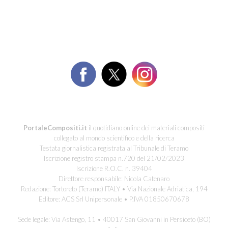
PortaleCompositi.it
il quotidiano online dei materiali compositi
collegato al mondo scientifico e della ricerca
Testata giornalistica registrata al Tribunale di Teramo
Iscrizione registro stampa n.720 del 21/02/2023
Iscrizione R.O.C. n. 39404
Direttore responsabile: Nicola Catenaro
Redazione: Tortoreto (Teramo) ITALY • Via Nazionale Adriatica, 194
Editore: ACS Srl Unipersonale • P.IVA 01850670678
Sede legale: Via Astengo, 11 • 40017 San Giovanni in Persiceto (BO)