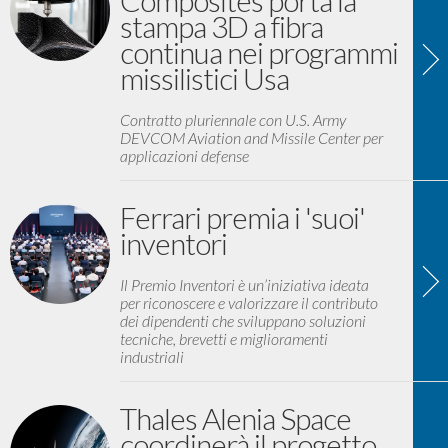
Composites porta la
stampa 3D a fibra
continua nei programmi
missilistici Usa
Contratto pluriennale con U.S. Army
DEVCOM Aviation and Missile Center per
applicazioni defense
Ferrari premia i 'suoi'
inventori
Il Premio Inventori è un’iniziativa ideata
per riconoscere e valorizzare il contributo
dei dipendenti che sviluppano soluzioni
tecniche, brevetti e miglioramenti
industriali
Thales Alenia Space
coordinerà il progetto