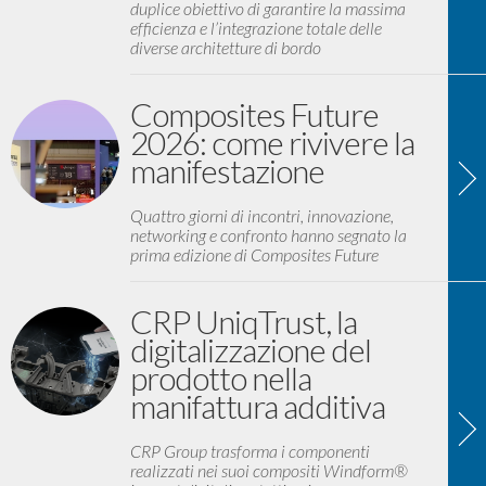
duplice obiettivo di garantire la massima
efficienza e l’integrazione totale delle
diverse architetture di bordo
Composites Future
2026: come rivivere la
manifestazione
Quattro giorni di incontri, innovazione,
networking e confronto hanno segnato la
prima edizione di Composites Future
CRP UniqTrust, la
digitalizzazione del
prodotto nella
manifattura additiva
CRP Group trasforma i componenti
realizzati nei suoi compositi Windform®