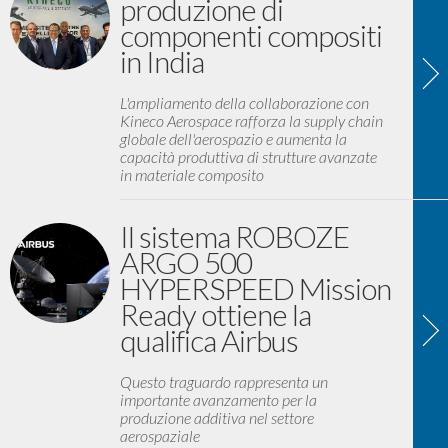
produzione di
componenti compositi
in India
L'ampliamento della collaborazione con
Kineco Aerospace rafforza la supply chain
globale dell'aerospazio e aumenta la
capacità produttiva di strutture avanzate
in materiale composito
Il sistema ROBOZE
ARGO 500
HYPERSPEED Mission
Ready ottiene la
qualifica Airbus
Questo traguardo rappresenta un
importante avanzamento per la
produzione additiva nel settore
aerospaziale