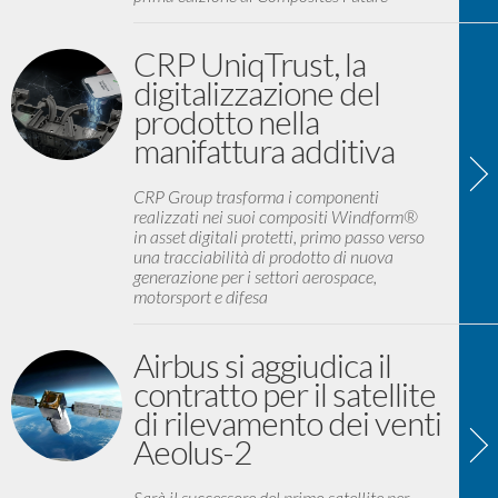
CRP UniqTrust, la
digitalizzazione del
prodotto nella
manifattura additiva
CRP Group trasforma i componenti
realizzati nei suoi compositi Windform®
in asset digitali protetti, primo passo verso
una tracciabilità di prodotto di nuova
generazione per i settori aerospace,
motorsport e difesa
Airbus si aggiudica il
contratto per il satellite
di rilevamento dei venti
Aeolus-2
Sarà il successore del primo satellite per