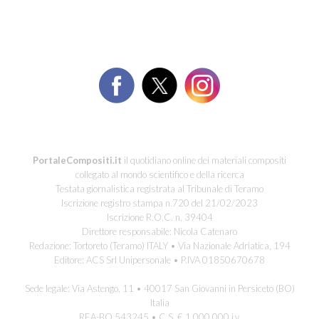
PortaleCompositi.it
il quotidiano online dei materiali compositi
collegato al mondo scientifico e della ricerca
Testata giornalistica registrata al Tribunale di Teramo
Iscrizione registro stampa n.720 del 21/02/2023
Iscrizione R.O.C. n. 39404
Direttore responsabile: Nicola Catenaro
Redazione: Tortoreto (Teramo) ITALY • Via Nazionale Adriatica, 194
Editore: ACS Srl Unipersonale • P.IVA 01850670678
Sede legale: Via Astengo, 11 • 40017 San Giovanni in Persiceto (BO)
Italia
REA-BO 543245 • C.S. € 1.000.000 i.v.