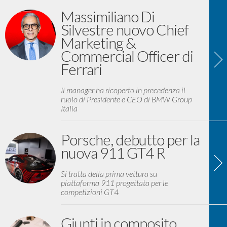
Massimiliano Di
Silvestre nuovo Chief
Marketing &
Commercial Officer di
Ferrari
Il manager ha ricoperto in precedenza il
ruolo di Presidente e CEO di BMW Group
Italia
Porsche, debutto per la
nuova 911 GT4 R
Si tratta della prima vettura su
piattaforma 911 progettata per le
competizioni GT4
Giunti in composito