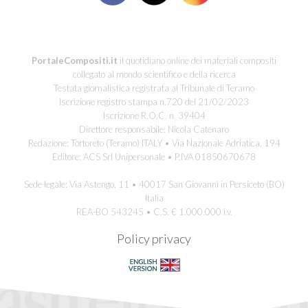
PortaleCompositi.it
il quotidiano online dei materiali compositi
collegato al mondo scientifico e della ricerca
Testata giornalistica registrata al Tribunale di Teramo
Iscrizione registro stampa n.720 del 21/02/2023
Iscrizione R.O.C. n. 39404
Direttore responsabile: Nicola Catenaro
Redazione: Tortoreto (Teramo) ITALY • Via Nazionale Adriatica, 194
Editore: ACS Srl Unipersonale • P.IVA 01850670678
Sede legale: Via Astengo, 11 • 40017 San Giovanni in Persiceto (BO)
Italia
REA-BO 543245 • C.S. € 1.000.000 i.v.
Policy privacy