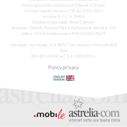
Testata giornalistica registrata al Tribunale di Teramo
Iscrizione registro stampa n.720 del 21/02/2023
Iscrizione R.O.C. n. 39404
Direttore responsabile: Nicola Catenaro
Redazione: Tortoreto (Teramo) ITALY • Via Nazionale Adriatica, 194
Editore: ACS Srl Unipersonale • P.IVA 01850670678
Sede legale: Via Astengo, 11 • 40017 San Giovanni in Persiceto (BO)
Italia
REA-BO 543245 • C.S. € 1.000.000 i.v.
Policy privacy