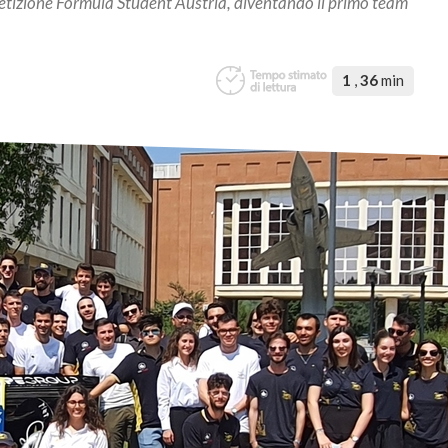
mpetizione Formula Student Austria, diventando il primo team
1
,
36
min