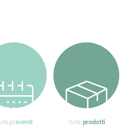
tti gli
eventi
Tutti i
prodotti