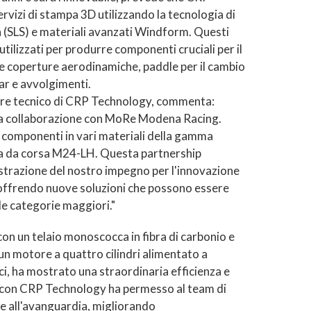
rvizi di stampa 3D utilizzando la tecnologia di
a (SLS) e materiali avanzati Windform. Questi
utilizzati per produrre componenti cruciali per il
 coperture aerodinamiche, paddle per il cambio
bar e avvolgimenti.
ore tecnico di CRP Technology, commenta:
ra collaborazione con MoRe Modena Racing.
 componenti in vari materiali della gamma
a da corsa M24-LH. Questa partnership
strazione del nostro impegno per l'innovazione
 offrendo nuove soluzioni che possono essere
le categorie maggiori."
on un telaio monoscocca in fibra di carbonio e
n motore a quattro cilindri alimentato a
ci, ha mostrato una straordinaria efficienza e
e con CRP Technology ha permesso al team di
ie all'avanguardia, migliorando