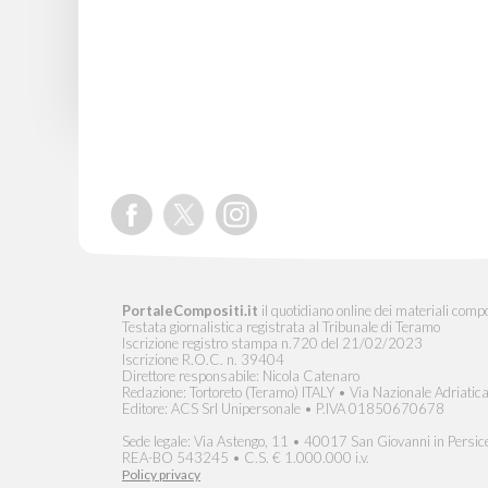
PortaleCompositi.it
il quotidiano online dei materiali compo
Testata giornalistica registrata al Tribunale di Teramo
Iscrizione registro stampa n.720 del 21/02/2023
Iscrizione R.O.C. n. 39404
Direttore responsabile: Nicola Catenaro
Redazione: Tortoreto (Teramo) ITALY • Via Nazionale Adriatic
Editore: ACS Srl Unipersonale • P.IVA 01850670678
Sede legale: Via Astengo, 11 • 40017 San Giovanni in Persice
REA-BO 543245 • C.S. € 1.000.000 i.v.
Policy privacy