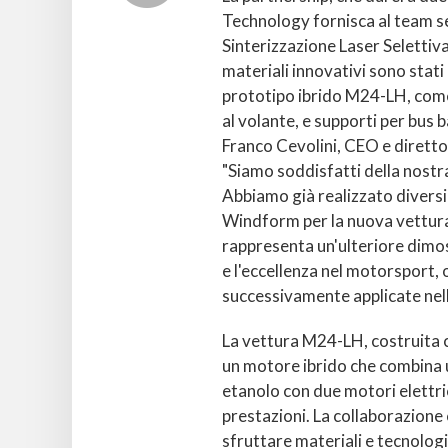
Technology fornisca al team se
Sinterizzazione Laser Selettiv
materiali innovativi sono stati 
prototipo ibrido M24-LH, come
al volante, e supporti per bus 
Franco Cevolini, CEO e dirett
"Siamo soddisfatti della nost
Abbiamo già realizzato diversi
Windform per la nuova vettur
rappresenta un'ulteriore dimo
e l'eccellenza nel motorsport,
successivamente applicate nel
La vettura M24-LH, costruita c
un motore ibrido che combina u
etanolo con due motori elettri
prestazioni. La collaborazion
sfruttare materiali e tecnolog