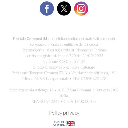
PortaleCompositi.it
il quotidiano online dei materiali compositi
collegato al mondo scientifico e della ricerca
Testata giornalistica registrata al Tribunale di Teramo
Iscrizione registro stampa n.720 del 21/02/2023
Iscrizione R.O.C. n. 39404
Direttore responsabile: Nicola Catenaro
Redazione: Tortoreto (Teramo) ITALY • Via Nazionale Adriatica, 194
Editore: ACS Srl Unipersonale • P.IVA 01850670678
Sede legale: Via Astengo, 11 • 40017 San Giovanni in Persiceto (BO)
Italia
REA-BO 543245 • C.S. € 1.000.000 i.v.
Policy privacy