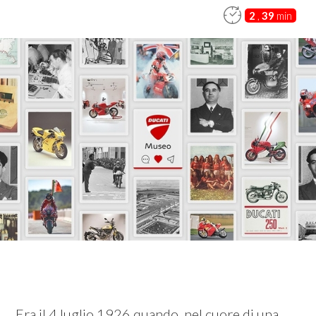
2
,
39
min
Era il 4 luglio 1926 quando, nel cuore di una